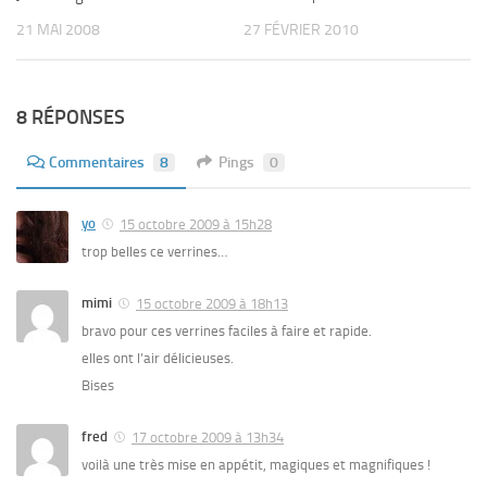
21 MAI 2008
27 FÉVRIER 2010
8 RÉPONSES
Commentaires
8
Pings
0
yo
15 octobre 2009 à 15h28
trop belles ce verrines…
mimi
15 octobre 2009 à 18h13
bravo pour ces verrines faciles à faire et rapide.
elles ont l’air délicieuses.
Bises
fred
17 octobre 2009 à 13h34
voilà une très mise en appétit, magiques et magnifiques !