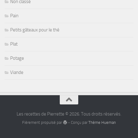
Non classé
Pain
Petits gâteaux pour le thé
Plat
Potage
Viande
Les recettes de Pierrette © 2026. Tous droits réservés.
Fièrement propulsé par
- Conçu par
Thème Hueman