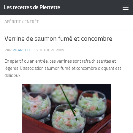
Les recettes de Pierrette
Skip to content
APÉRITIF
/
ENTRÉE
Verrine de saumon fumé et concombre
PAR
PIERRETTE
·
15 OCTOBRE 2009
En apéritif ou en entrée, ces verrines sont rafraichissantes et
légères. L’association saumon fumé et concombre croquant est
délicieux.