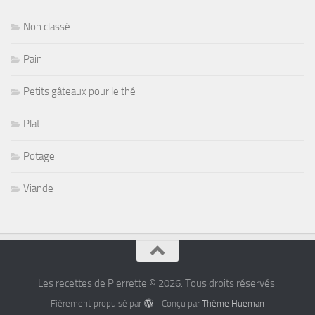
Non classé
Pain
Petits gâteaux pour le thé
Plat
Potage
Viande
Les recettes de Pierrette © 2026. Tous droits réservés.
Fièrement propulsé par
- Conçu par
Thème Hueman