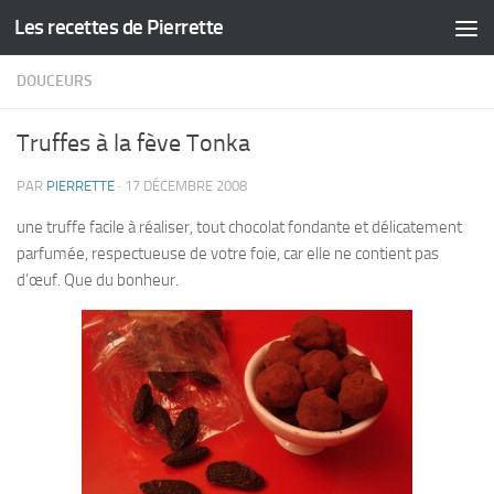
Les recettes de Pierrette
Skip to content
DOUCEURS
Truffes à la fève Tonka
PAR
PIERRETTE
·
17 DÉCEMBRE 2008
une truffe facile à réaliser, tout chocolat fondante et délicatement
parfumée, respectueuse de votre foie, car elle ne contient pas
d’œuf. Que du bonheur.