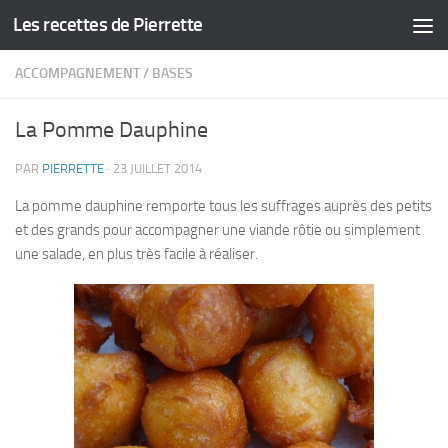
Les recettes de Pierrette
Skip to content
ACCOMPAGNEMENT
/
BASES
La Pomme Dauphine
PAR
PIERRETTE
·
23 JUILLET 2014
La pomme dauphine remporte tous les suffrages auprès des petits
et des grands pour accompagner une viande rôtie ou simplement
une salade, en plus très facile à réaliser.