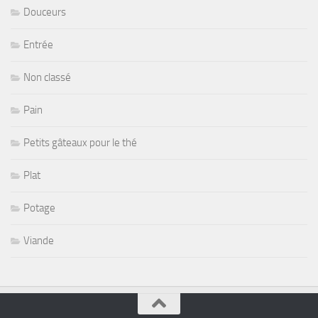
Douceurs
Entrée
Non classé
Pain
Petits gâteaux pour le thé
Plat
Potage
Viande