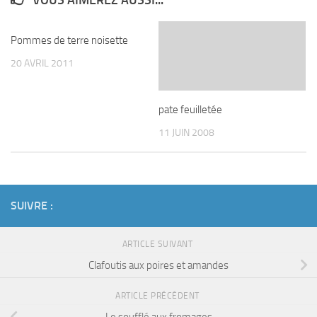
VOUS AIMEREZ AUSSI...
Pommes de terre noisette
20 AVRIL 2011
pate feuilletée
11 JUIN 2008
SUIVRE :
ARTICLE SUIVANT
Clafoutis aux poires et amandes
ARTICLE PRÉCÉDENT
Le soufflé aux fromages