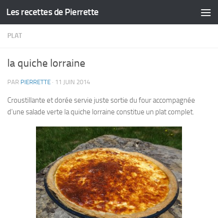
Les recettes de Pierrette
Skip to content
PLAT
la quiche lorraine
PAR
PIERRETTE
·
11 JUIN 2014
Croustillante et dorée servie juste sortie du four accompagnée
d’une salade verte la quiche lorraine constitue un plat complet.