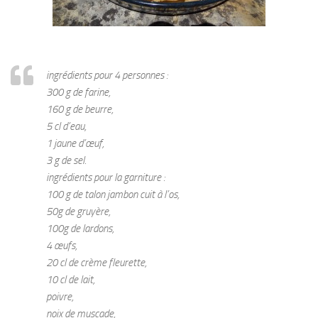
ingrédients pour 4 personnes :
300 g de farine,
160 g de beurre,
5 cl d’eau,
1 jaune d’œuf,
3 g de sel.
ingrédients pour la garniture :
100 g de talon jambon cuit à l’os,
50g de gruyère,
100g de lardons,
4 œufs,
20 cl de crème fleurette,
10 cl de lait,
poivre,
noix de muscade,