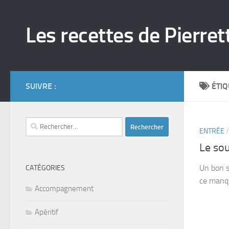
Skip to content
Les recettes de Pierret
SUIVRE :
ÉTIQ
Rechercher :
ENTRÉE
Le sou
Un bon s
CATÉGORIES
ce manq
Accompagnement
Apéritif