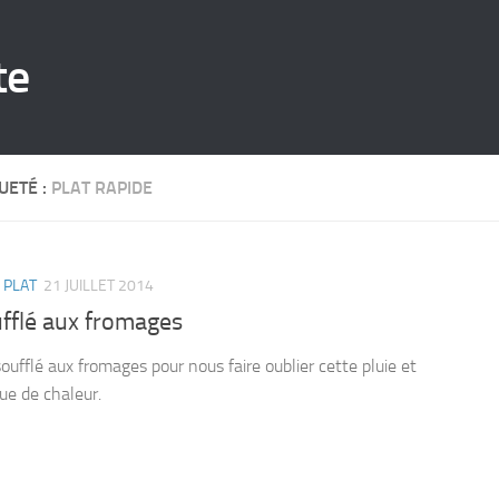
te
UETÉ :
PLAT RAPIDE
/
PLAT
21 JUILLET 2014
fflé aux fromages
oufflé aux fromages pour nous faire oublier cette pluie et
ue de chaleur.